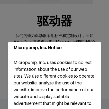
驱动器
我们的磁力驱动器采用标准和定制设计，比如
EagleDrive电磁驱动器。Micropump的驱动配置
Micropump, Inc. Notice
旨在满足OEM和工业应用的特定性能要求。
Micropump, Inc. uses cookies to collect
查看驱动器
information about the use of our web
sites. We use different cookies to operate
our website, analyze the use of the
请参阅技术
website, improve the performance of our
website and display suitable
advertisement that might be relevant to