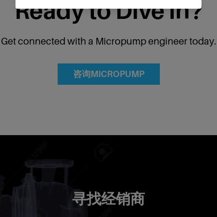
Ready to Dive in?
the quality of our website and its content,
and to ensure that our partners's
embedded services work properly.
Get connected with a Micropump engineer today.
咨询MICROPUMP
寻找经销商